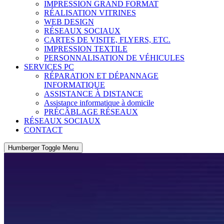
IMPRESSION GRAND FORMAT
RÉALISATION VITRINES
WEB DESIGN
RÉSEAUX SOCIAUX
CARTES DE VISITE, FLYERS, ETC.
IMPRESSION TEXTILE
PERSONNALISATION DE VÉHICULES
SERVICES PC
RÉPARATION ET DÉPANNAGE
INFORMATIQUE
ASSISTANCE À DISTANCE
Assistance informatique à domicile
PRÉCÂBLAGE RÉSEAUX
RÉSEAUX SOCIAUX
CONTACT
Humberger Toggle Menu